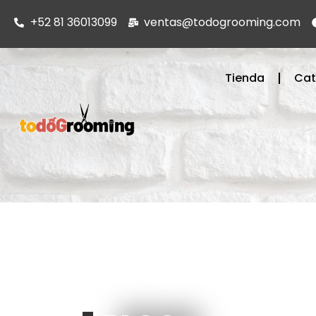
+52 81 36013099
ventas@todogrooming.com
Tienda
Cat