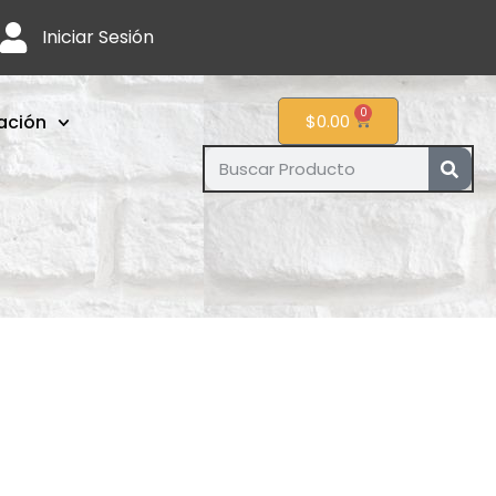
Iniciar Sesión
0
ación
$
0.00