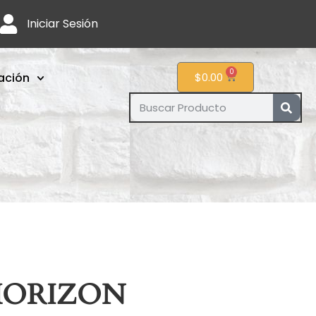
Iniciar Sesión
0
ación
$
0.00
HORIZON