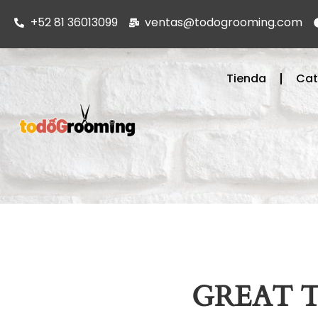
+52 81 36013099
ventas@todogrooming.com
Tienda
Cat
GREAT 