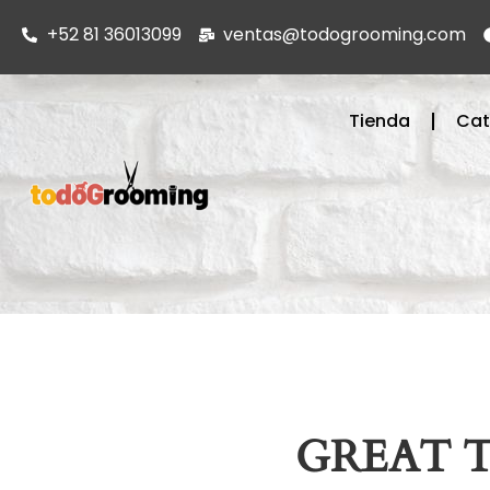
+52 81 36013099
ventas@todogrooming.com
Tienda
Cat
GREAT 