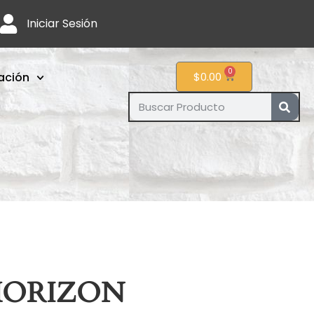
Iniciar Sesión
0
ación
$
0.00
HORIZON