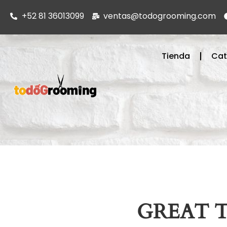
+52 81 36013099
ventas@todogrooming.com
Tienda
Cat
GREAT 