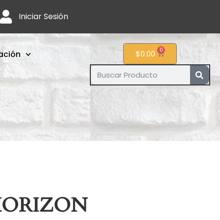
Iniciar Sesión
0
ación
$
0.00
HORIZON