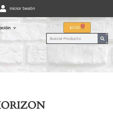
Iniciar Sesión
0
ación
$
0.00
HORIZON