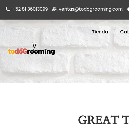
+52 81 36013099
ventas@todogrooming.com
Tienda
Cat
GREAT 